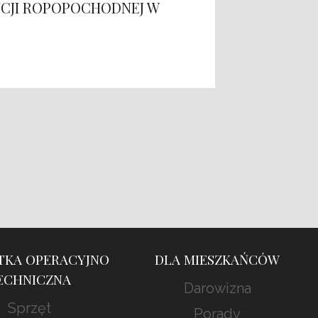
CJI ROPOPOCHODNEJ W
WYPAL
DALS
TKA OPERACYJNO
DLA MIESZKAŃCÓW
ECHNICZNA
Darowizna
Sprzęt
Porady