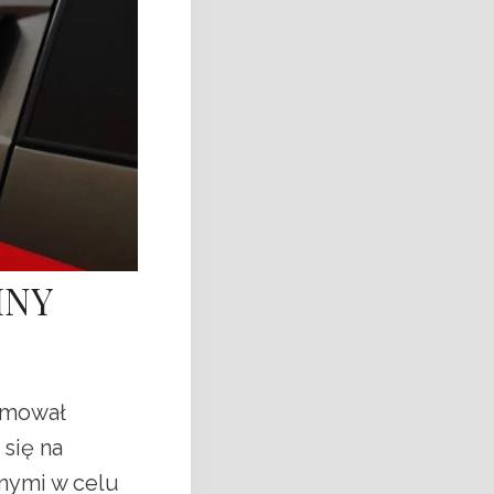
INY
jmował
się na
nnymi w celu