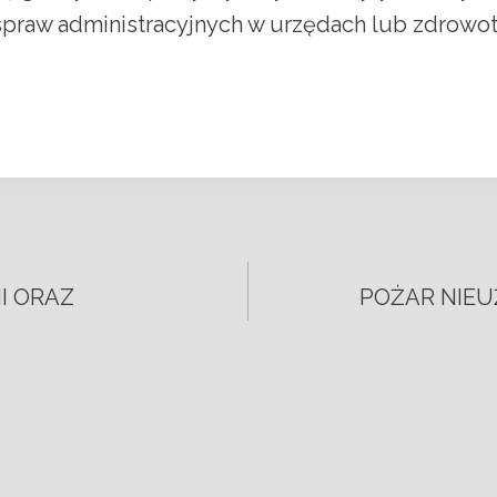
 spraw administracyjnych w urzędach lub zdrowo
I ORAZ
POŻAR NIEU