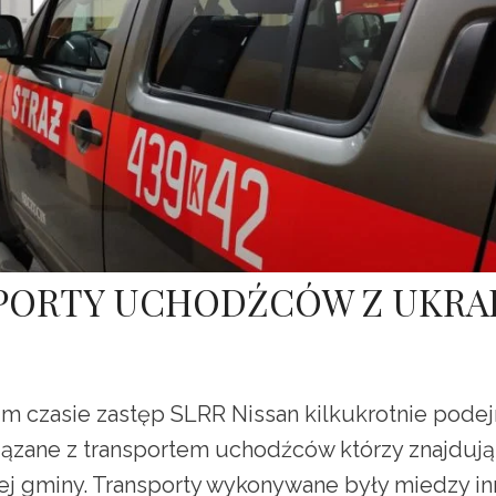
PORTY UCHODŹCÓW Z UKRA
czasie zastęp SLRR Nissan kilkukrotnie pode
iązane z transportem uchodźców którzy znajdują 
zej gminy. Transporty wykonywane były miedzy i