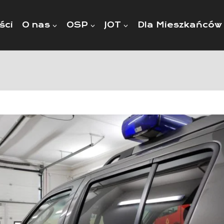
ści
O nas
OSP
JOT
Dla Mieszkańców