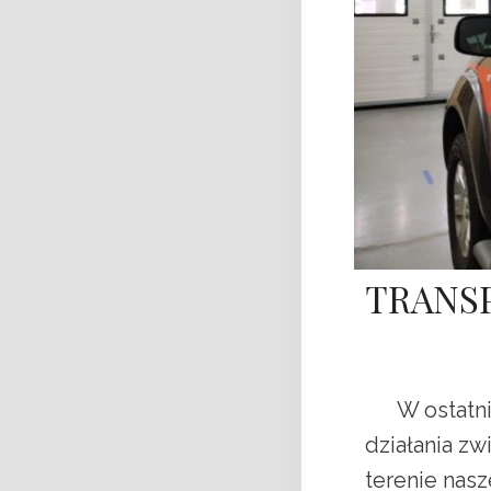
TRANS
W ostatnim 
działania zw
terenie nas