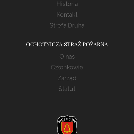
Historia
Kontakt
Strefa Druha
OCHOTNICZA STRAŻ POŻARNA
O nas
Członkowie
Zarząd
Statut