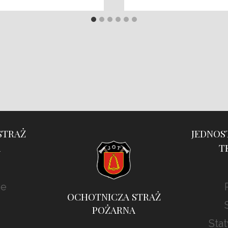
STRAŻ
JEDNOS
A
T
ie
OCHOTNICZA STRAŻ
POŻARNA
Stat