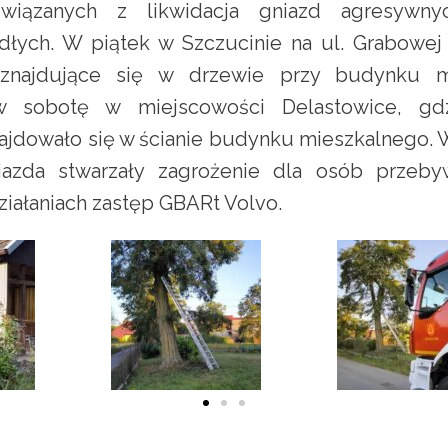
związanych z likwidacja gniazd agresywn
dłych. W piątek w Szczucinie na ul. Grabowe
 znajdujące się w drzewie przy budynku m
w sobotę w miejscowości Delastowice, gd
najdowało się w ścianie budynku mieszkalnego.
iazda stwarzały zagrożenie dla osób przeby
ziałaniach zastęp GBARt Volvo.