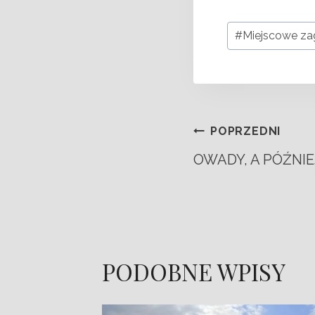
#
Miejscowe za
POPRZEDNI
OWADY, A PÓŹNI
PODOBNE WPISY