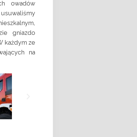
ych owadów
j usuwaliśmy
ieszkalnym,
zie gniazdo
 W każdym ze
wających na