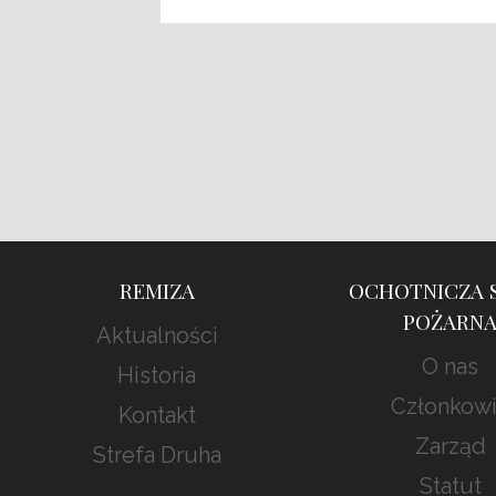
REMIZA
OCHOTNICZA 
POŻARN
Aktualności
O nas
Historia
Członkow
Kontakt
Zarząd
Strefa Druha
Statut