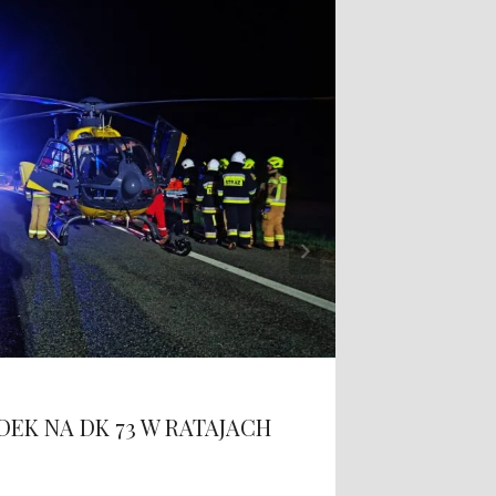
EK NA DK 73 W RATAJACH
POŻA