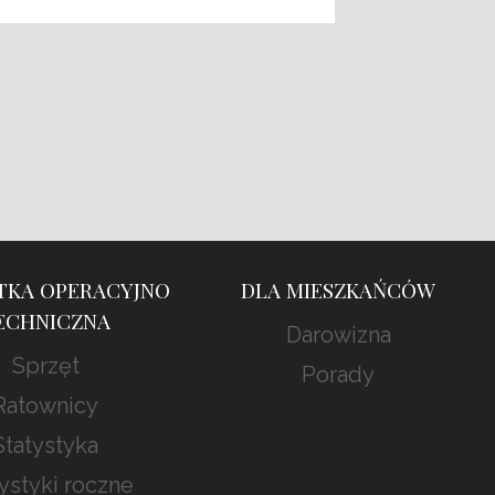
TKA OPERACYJNO
DLA MIESZKAŃCÓW
ECHNICZNA
Darowizna
Sprzęt
Porady
Ratownicy
Statystyka
ystyki roczne