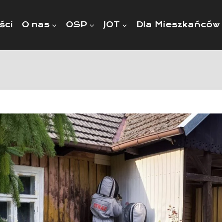
ści
O nas
OSP
JOT
Dla Mieszkańców