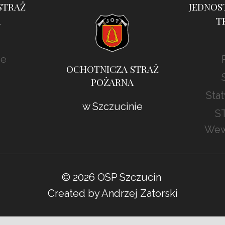
STRAŻ
JEDNOS
A
T
ie
OCHOTNICZA STRAŻ
POŻARNA
Stat
w Szczucinie
S
Wew
© 2026 OSP Szczucin
Created by Andrzej Zatorski
PHP Code Snippets
Powered By :
XYZScripts.com