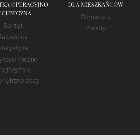
TKA OPERACYJNO
DLA MIESZKAŃCÓW
ECHNICZNA
Darowizna
Sprzęt
Porady
Ratownicy
Statystyka
ystyki roczne
TATYSTYKI
nętrzne 2023