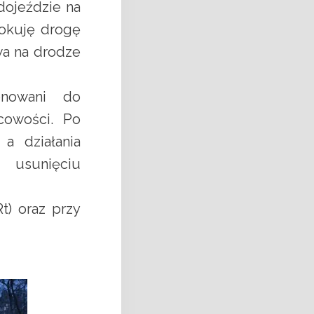
dojeździe na
lokuję drogę
wa na drodze
onowani do
cowości. Po
 a działania
z usunięciu
t) oraz przy