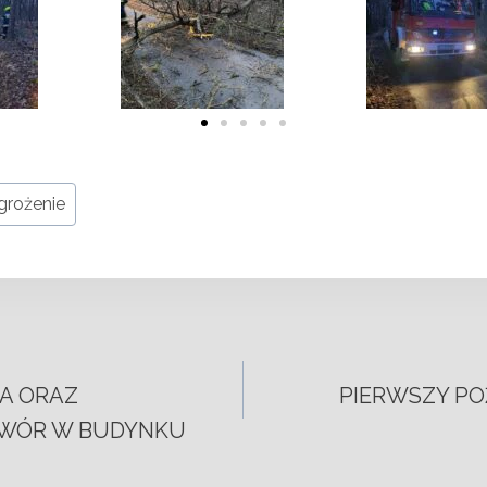
grożenie
A ORAZ
PIERWSZY PO
WÓR W BUDYNKU