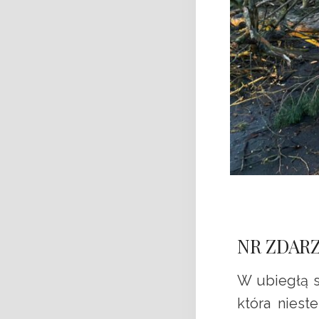
NR ZDARZE
W ubiegłą s
która niest