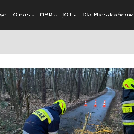
ści
O nas
OSP
JOT
Dla Mieszkańców