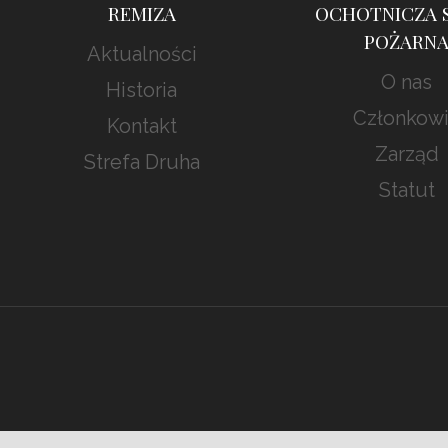
REMIZA
OCHOTNICZA 
POŻARN
Aktualności
O nas
Historia
Członkow
Kontakt
Zarząd
Strefa Druha
Statut