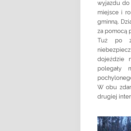
wyjazdu do 
miejsce i r
gminną. Dzi
za pomocą pi
Tuż po za
niebezpiec
dojeździe n
polegały n
pochyloneg
W obu zdarz
drugiej int