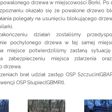
powalonego drzewa w miejscowości Borki. Po 
ozpoznaniu okazało się że powalone drzewo b
ałania polegały na usunięciu blokującego drze
larki.
kończeniu działań zostaliśmy przedysp
znie pochylonego drzewa w tej samej miejs
a miejsce potwierdziliśmy zastaną sytuację
a zabezpieczeniu miejsca zdarzenia ora
o drzewa.
eniach brał udział zastęp OSP Szczucin(GBAR
erwencji OSP Słupiec(GBMRt).