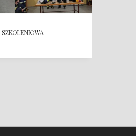
 SZKOLENIOWA
WYPA