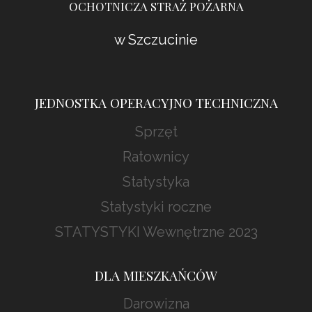
OCHOTNICZA STRAŻ POŻARNA
w Szczucinie
JEDNOSTKA OPERACYJNO TECHNICZNA
Sprzęt
Ratownicy
Statystyka
Statystyki roczne
STATYSTYKI Wewnętrzne 2023
DLA MIESZKAŃCÓW
Darowizna